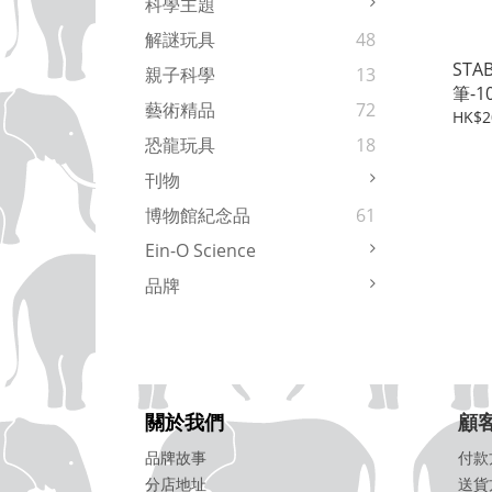
科學主題
解謎玩具
48
STA
親子科學
13
筆-
藝術精品
72
HK$2
恐龍玩具
18
刊物
博物館紀念品
61
Ein-O Science
品牌
關於我們
顧
品牌故事
付款
分店地址
送貨