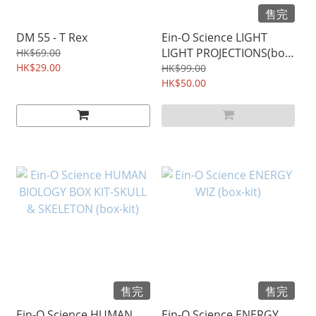
售完
DM 55 - T Rex
Ein-O Science LIGHT
LIGHT PROJECTIONS(box-
HK$69.00
HK$29.00
kit)
HK$99.00
HK$50.00
售完
售完
Ein-O Science HUMAN
Ein-O Science ENERGY