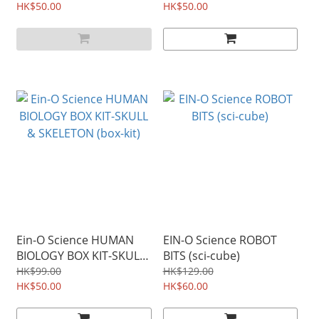
HK$50.00
HK$50.00
Ein-O Science HUMAN
EIN-O Science ROBOT
BIOLOGY BOX KIT-SKULL
BITS (sci-cube)
& SKELETON (box-kit)
HK$99.00
HK$129.00
HK$50.00
HK$60.00