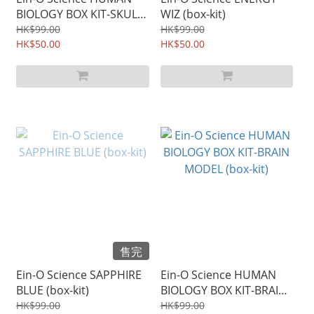
BIOLOGY BOX KIT-SKULL
WIZ (box-kit)
& SKELETON (box-kit)
HK$99.00
HK$99.00
HK$50.00
HK$50.00
售完
Ein-O Science SAPPHIRE
Ein-O Science HUMAN
BLUE (box-kit)
BIOLOGY BOX KIT-BRAIN
MODEL (box-kit)
HK$99.00
HK$99.00