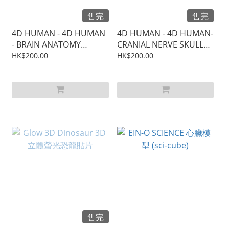
售完
售完
4D HUMAN - 4D HUMAN
4D HUMAN - 4D HUMAN-
- BRAIN ANATOMY
CRANIAL NERVE SKULL
MODEL
ANATOMY MODEL
HK$200.00
HK$200.00
售完