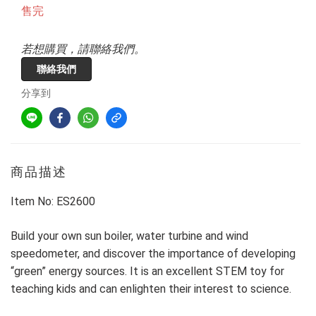
售完
若想購買，請聯絡我們。
聯絡我們
分享到
商品描述
Item No: ES2600
Build your own sun boiler, water turbine and wind
speedometer, and discover the importance of developing
“green” energy sources. It is an excellent STEM toy for
teaching kids and can enlighten their interest to science.