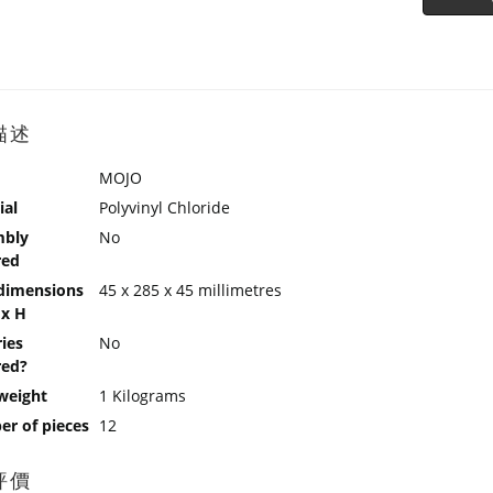
描述
MOJO
ial
Polyvinyl Chloride
mbly
No
red
dimensions
45 x 285 x 45 millimetres
 x H
ries
No
red?
weight
1 Kilograms
r of pieces
12
評價