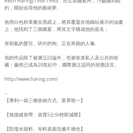
Keith Haring(1958-1990)，出生美國賓州，19歲搬到紐
約，開始追尋他的藝術夢。
他用白色粉筆畫在黑紙上，將其覆蓋在地鐵站展示的油畫
上，他找到了三個圖案，將其文字構成他的簽名：
有朝氣的嬰兒、吠叫的狗、正在奔跑的人像。
他的作品除了被廣泛討論外，也被收進私人及公共的收
藏：儼然已成為20世紀中，國際廣泛認同的視覺語言。
http://www.haring.com/
--
【專利一袋三種收納方式、業界唯一】
【無接縫肩帶、袋寬5公分輕鬆減壓】
【防潑水面料、布料表面洗滌不褪色】