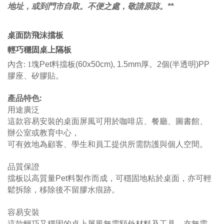
地址，或到門市自取。不便之處，敬請原諒。**
桌面防飛沫擋板
輕巧穩固桌上隔板
內含
: 1
塊Pet料擋板(60x50cm), 1.5mm厚。2個(半透明)PP
膠座、矽膠貼
。
:
產品特色
用途廣泛
這款容易安裝的桌面屏風可用於咖啡店、餐廳、圖書館、
辦公室或教育中心，
可有效地為顧客、學生和員工提供所需防護與個人空間。
品質保證
擋板以高質量Pet料
製作而成，
可穩固地粘於桌面，亦可輕
鬆拆除，移除後不留膠水痕跡。
容易安裝
這款輕巧又穩固的桌上屏風無需額外材料及工具，亦無需