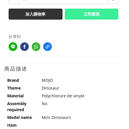
加入購物車
立即購買
分享到
商品描述
Brand
MOJO
Theme
Dinosaur
Material
Polychlorure de vinyle
Assembly
No
required
Model name
Mini Dinosaurs
Item