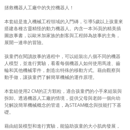
拯救機器人工廠中的失控機器人！
本套組是進入機械工程領域的入門磚，引導
5
歲以上孩童來
搭建各種古靈精怪的動力機器人。內含一本
36
頁的精美插
圖故事書，以歐米加家族的創客與工程師為故事的主角，
展開一連串的冒險。
孩童們在閱讀故事的過程中，可以組裝出八個不同的機器
人模型，並進行實驗，看看每個機器人如何使用馬達、齒
輪和其他機械零件，創造出特殊的移動方式。藉由觀察與
動手做，讓孩童們了解簡單機械的運作原理。
本套組使用
2 CM
的正方顆粒，適合孩童們的小手來組裝與
拆卸。透過機器人工廠的情境，提供父母與老師一個向幼
兒解說簡單機械概念的管道，為
STEAM
概念與技能打下基
礎。
藉由組裝模型和進行實驗，能協助孩童的大小肌肉發展，