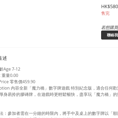
HK$580
售完
若想購買
聯絡我
描述
齡
Age 7-12
t
重量
0.00
 Price
零售價
459.90
ption
內容全新「魔力橋」數字牌遊戲
特別紀念版，適合任何歡
厚身易拎的膠磚牌，在遊戲時更輕鬆暢快，盡享玩「魔力橋」的
法：參加者需在一分鐘的時限內，將手中及桌上的數字牌以「順