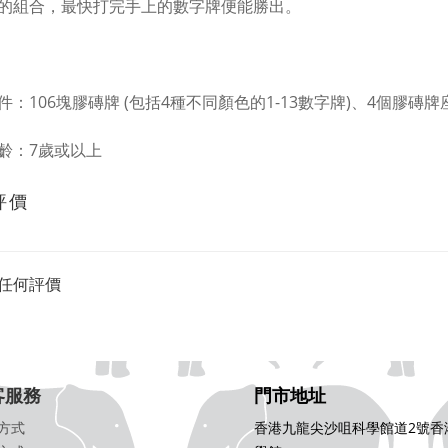
的組合，最快打完手上的數字牌便能勝出。
件：
106
塊膠磚牌
(
包括
4
種不同顏色的
1-13
數字牌
)
、
4
個膠磚牌
齡：
7
歲或以上
評價
任何評價
客服務
門市地址
方式
香港九龍尖沙咀科學館道2號香