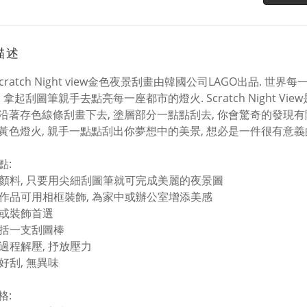
描述
 Scratch Night view金色夜景刮畫由韓國公司LAGO出品
 拿起刮圖筆親手去點亮每一座都市的燈火. Scratch Night 
沿著存色線條刮畫下去, 塗層部分一點點刮去, 你會驚奇的發現
黃色燈火, 親手一點點刮出你夢想中的美景, 想必是一件很有意義
點:
不需顏料, 只要用尖細刮圖筆就可完成美麗的夜景圖
完成作品可用相框裝飾, 為家中或辦公室增添美感
送禮或裝飾首選
已包括一支刮圖棒
畫過程解壓, 抒放壓力
滑好刮, 無異味
格: