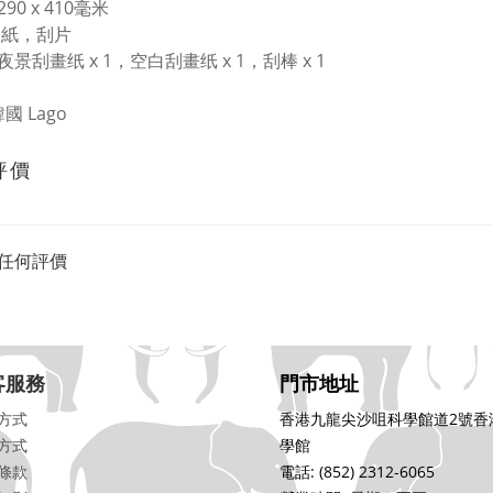
90 x 410毫米
：紙，刮片
景刮畫纸 x 1，空白刮畫纸 x 1，刮棒 x 1
國 Lago
評價
任何評價
客服務
門市地址
方式
香港九龍尖沙咀科學館道2號香
方式
學館
條款
電話: (852) 2312-6065