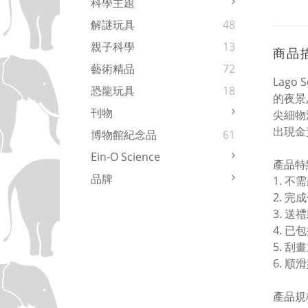
科學主題
解謎玩具
48
親子科學
13
商品
藝術精品
72
Lago
恐龍玩具
18
的夜景,
刊物
尖細物
出現金
博物館紀念品
61
Ein-O Science
產品特
品牌
1. 
2. 
3. 
4. 
5. 刮
6. 順
產品規