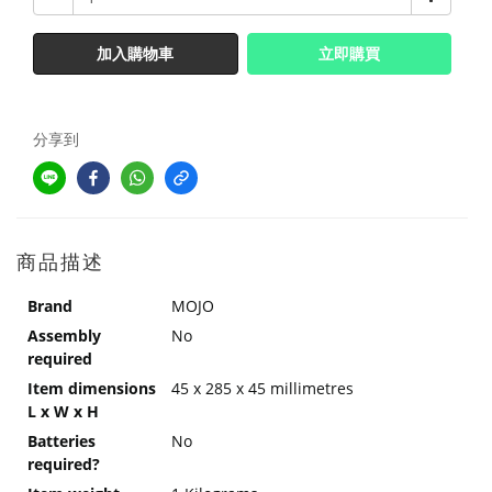
加入購物車
立即購買
分享到
商品描述
Brand
MOJO
Assembly
No
required
Item dimensions
45 x 285 x 45 millimetres
L x W x H
Batteries
No
required?