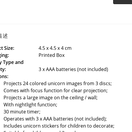
描述
t Size:
4.5 x 4.5 x 4 cm
ing:
Printed Box
y Type and
ty:
3 x AAA batteries (not included)
ons:
Projects 24 colored unicorn images from 3 discs;
Comes with focus function for clear projection;
Projects a large image on the ceiling / wall;
With nightlight function;
30 minute timer;
Operates with 3 x AAA batteries (not included);
Includes unicorn stickers for children to decorate;