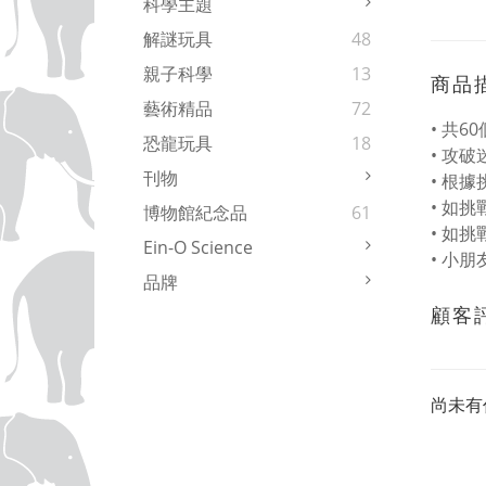
科學主題
解謎玩具
48
親子科學
13
商品
藝術精品
72
• 共
恐龍玩具
18
• 攻
刊物
• 根
• 如
博物館紀念品
61
• 如
Ein-O Science
• 小
品牌
顧客
尚未有