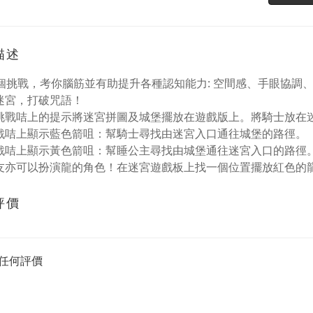
描述
60個挑戰，考你腦筋並有助提升各種認知能力: 空間感、手眼協
破迷宮，打破咒語！
據挑戰咭上的提示將迷宮拼圖及城堡擺放在遊戲版上。將騎士放在
挑戰咭上顯示藍色箭咀：幫騎士尋找由迷宮入口通往城堡的路徑。
挑戰咭上顯示黃色箭咀：幫睡公主尋找由城堡通往迷宮入口的路徑
朋友亦可以扮演龍的角色！在迷宮遊戲板上找一個位置擺放紅色的
評價
任何評價