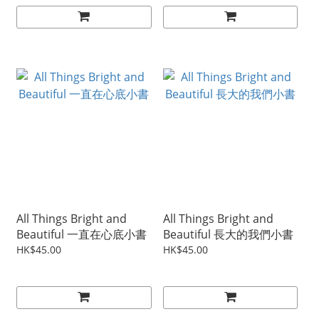
All Things Bright and
All Things Bright and
Beautiful 一直在心底小書
Beautiful 長大的我們小書
HK$45.00
HK$45.00