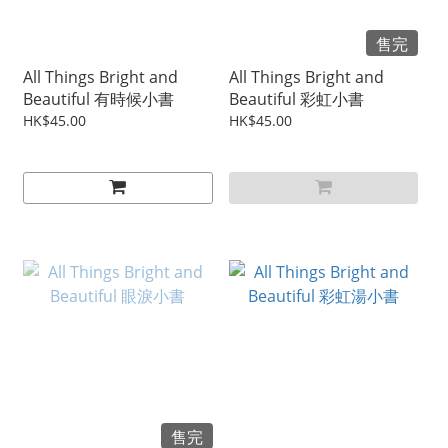
售完
All Things Bright and
All Things Bright and
Beautiful 有時候小書
Beautiful 彩虹小書
HK$45.00
HK$45.00
售完