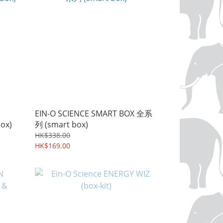
EIN-O SCIENCE SMART BOX 全系
ox)
列 (smart box)
HK$338.00
HK$169.00