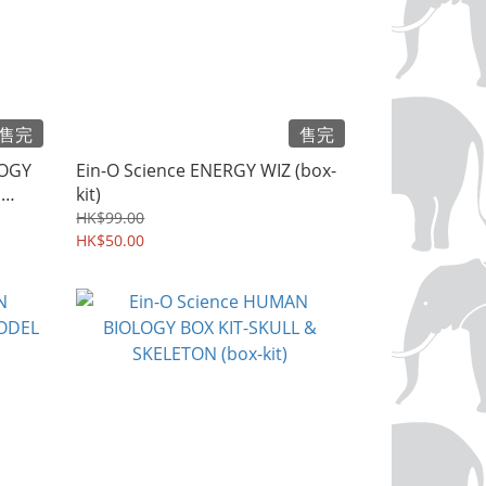
售完
售完
LOGY
Ein-O Science ENERGY WIZ (box-
N
kit)
HK$99.00
HK$50.00