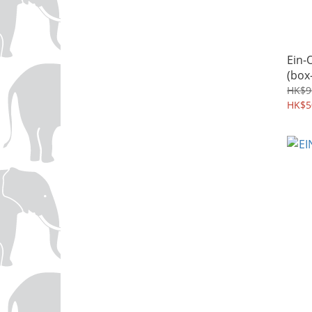
Ein-
(box-
HK$9
HK$5