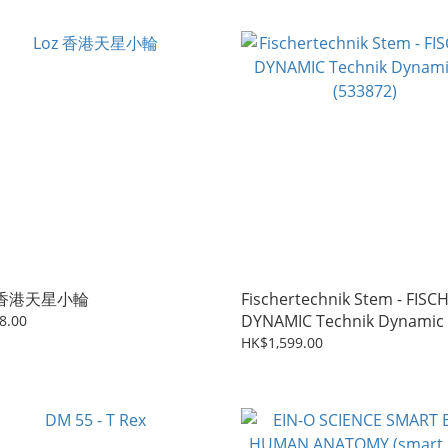
z 香港天星小輪
Fischertechnik Stem - FISC
DYNAMIC Technik Dynamic
8.00
(533872)
HK$1,599.00