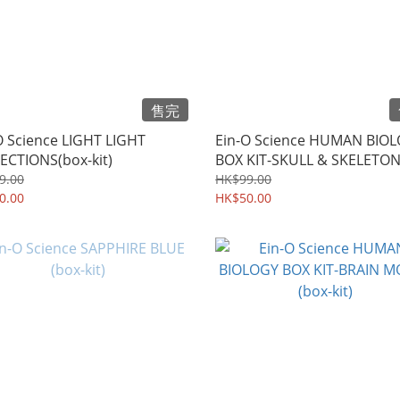
售完
O Science LIGHT LIGHT
Ein-O Science HUMAN BIO
ECTIONS(box-kit)
BOX KIT-SKULL & SKELETO
(box-kit)
9.00
HK$99.00
0.00
HK$50.00