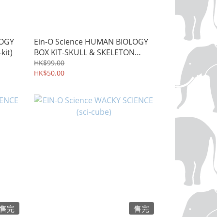
LOGY
Ein-O Science HUMAN BIOLOGY
kit)
BOX KIT-SKULL & SKELETON
(box-kit)
HK$99.00
HK$50.00
售完
售完