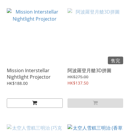
售完
Mission Interstellar
阿波羅登月艙3D拼圖
Nightlight Projector
HK$275.00
HK$137.50
HK$188.00