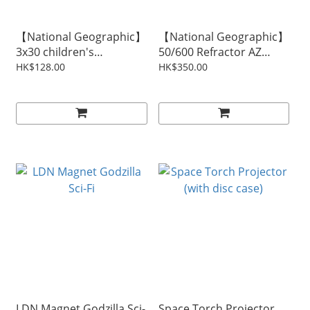
【National Geographic】
【National Geographic】
3x30 children's
50/600 Refractor AZ
binoculars
Telescope
HK$128.00
HK$350.00
LDN Magnet Godzilla Sci-
Space Torch Projector