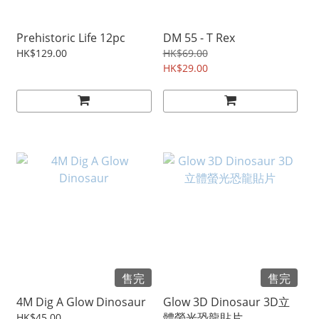
Prehistoric Life 12pc
DM 55 - T Rex
HK$129.00
HK$69.00
HK$29.00
售完
售完
4M Dig A Glow Dinosaur
Glow 3D Dinosaur 3D立
體螢光恐龍貼片
HK$45.00