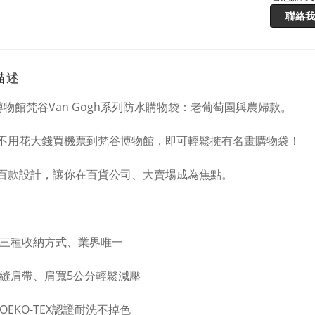
聯絡我
描述
I 博物館梵谷Van Gogh系列防水購物袋：老葡萄園與農婦款。
不用花大錢買機票到梵谷博物館，即可輕鬆擁有名畫購物袋！
百款設計，讓你在百貨公司、大賣場成為焦點。
三種收納方式、業界唯一
縫肩帶、肩寬5公分輕鬆減壓
OEKO-TEX認證耐洗不掉色