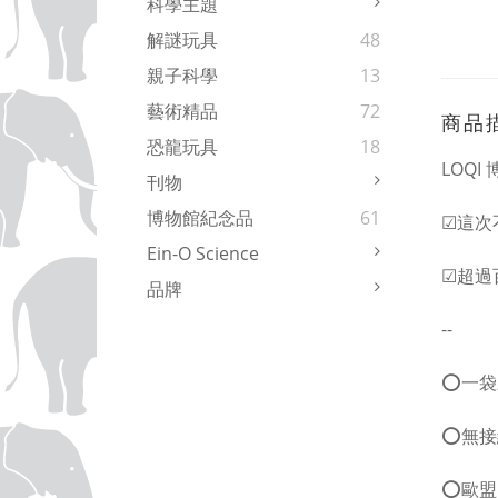
科學主題
解謎玩具
48
親子科學
13
藝術精品
72
商品
恐龍玩具
18
LOQ
刊物
博物館紀念品
61
☑這次
Ein-O Science
☑超過
品牌
--
⭕一袋
⭕無接
⭕歐盟