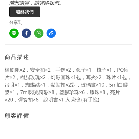
若想購買，請聯絡我們。
聯絡我們
分享到
商品描述
橡筋繩×2，安全扣×2，手鏈×2，鏡子×1，梳子×1，PC鏡
片×2，樹脂玫瑰×2，幻彩圓珠×1包，耳夾×2，珠片×1包，
吊咀×1，蝴蝶結×1，黏貼扣×2對，玻璃畫×10，5ml白膠
漿×1，7ml閃光窗彩×8，塑膠珍珠×6，膠珠×8，亮片
×20，彈簧扣×6，說明書×1 入 彩盒(有手挽)
顧客評價