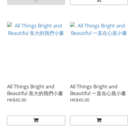
All Things Bright and
All Things Bright and
Beautiful 長大的我們小書
Beautiful 一直在心底小書
HK$45.00
HK$45.00