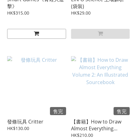
擊》
(袋裝)
HK$315.00
HK$29.00
售完
售完
發條玩具 Critter
【書籍】How to Draw
Almost Everything
HK$130.00
Volume 2: An Illustrated
HK$210.00