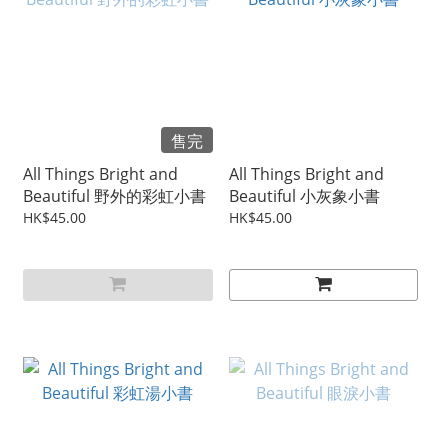
售完
All Things Bright and
All Things Bright and
Beautiful 野外的彩虹小書
Beautiful 小灰象小書
HK$45.00
HK$45.00