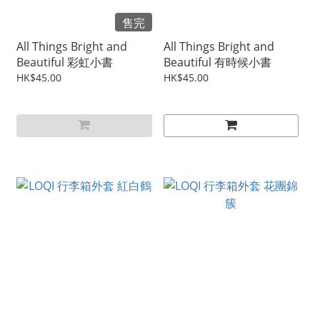
售完
All Things Bright and
All Things Bright and
Beautiful 彩虹小書
Beautiful 有時候小書
HK$45.00
HK$45.00