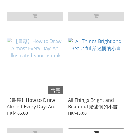
Sourcebook
售完
【書籍】How to Draw
All Things Bright and
Almost Every Day: An
Beautiful 給迷惘的小書
Illustrated Sourcebook
HK$185.00
HK$45.00