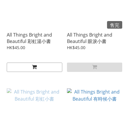
售完
All Things Bright and
All Things Bright and
Beautiful 彩虹湯小書
Beautiful 眼淚小書
HK$45.00
HK$45.00